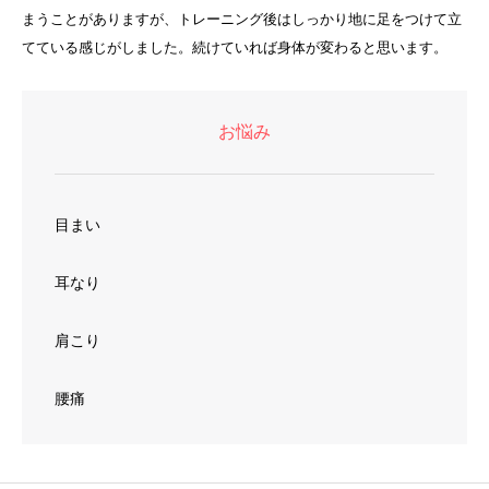
まうことがありますが、トレーニング後はしっかり地に足をつけて立
てている感じがしました。続けていれば身体が変わると思います。
お悩み
目まい
耳なり
肩こり
腰痛