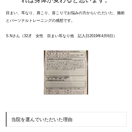
れば身体が変わると思います。
目まい、耳なり、肩こり、首こりでお悩みの方からいただいた、施術
とパーソナルトレーニングの感想です。
S.Nさん（32才 女性 目まい耳なり他 記入日2019年4月6日）
当院を選んでいただいた理由