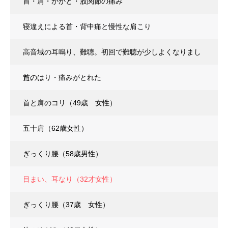
首・肩・かかと・股関節の痛み
寝違えによる首・背中痛と慢性な肩こり
高音域の耳鳴り、難聴。初回で難聴が少しよくなりまし
た。
首のはり・痛みがとれた
首と肩のコリ（49歳 女性）
五十肩（62歳女性）
ぎっくり腰（58歳男性）
目まい、耳なり（32才女性）
ぎっくり腰（37歳 女性）